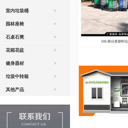
室内垃圾桶
园林座椅
石桌石凳
S86 两分类塑料
花箱花盆
健身器材
垃圾中转箱
其他产品