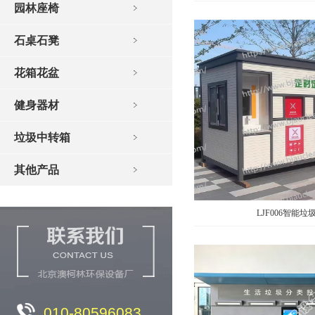
园林座椅
石桌石凳
花箱花盆
健身器材
垃圾中转箱
其他产品
LJF006智能垃
010-80596083