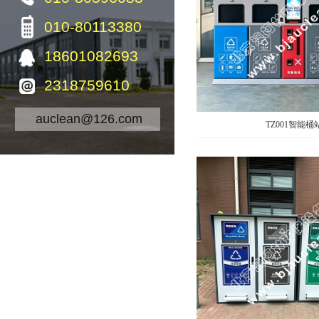
010-80113380
18601082693
2318759610
auclean@126.com
TZ001智能桶